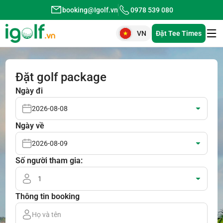
Nhảy
booking@Igolf.vn
0978 539 080
đến
nội
EN
VN
Đặt Tee Times
dung
Đặt golf package
Ngày đi
Ngày về
Số người tham gia:
Thông tin booking