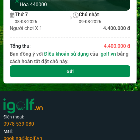
Hóa 440000
Thứ 7
Chủ nhật
08-08-2026
09-08-2026
Người chơi X 1
4.400.000 đ
Tổng thu:
4.400.000 đ
Bạn đồng ý với
Điều khoản sử dụng
của
igolf.vn
bằng
cách hoàn tất đặt chỗ này.
Gửi
Điện thoại:
0978 539 080
Mail:
booking@Igolf.vn